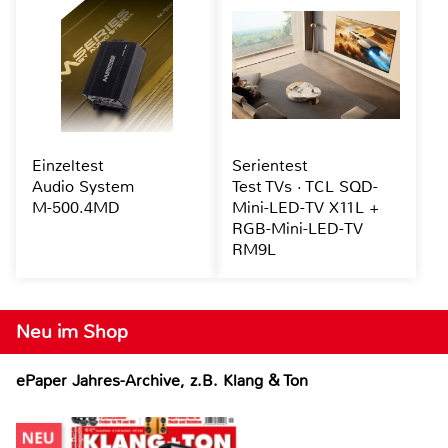
Einzeltest
Serientest
Audio System
Test TVs · TCL SQD-
M-500.4MD
Mini-LED-TV X11L +
RGB-Mini-LED-TV
RM9L
Neu im Shop
ePaper Jahres-Archive, z.B. Klang & Ton