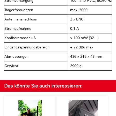
Stromversorgung
100 - 240 V AC, 50/60 Hz
Trägerfrequenzen
max. 3000
Antennenanschluss
2 x BNC
Stromaufnahme
0,1 A
Kopfhöreranschluß
> 100 mW (32 Ω)
Eingangsspannungsbereich
+ 22 dBu max
Abmessungen
436 x 215 x 43 mm
Gewicht
2900 g
Das könnte Sie auch interessieren: