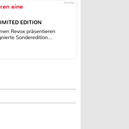
Anzeige
ren eine
– LIMITED EDITION
men Revox präsentieren
nierte Sonderedition...