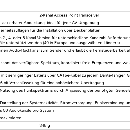
2-Kanal Access Point Transceiver
it lackierbarer Abdeckung, ideal für jede AV Umgebung
cherheitsauflagen für die Installation über Deckenplatten
ls 2-, 4- oder 8-Kanal-Version für unterschiedliche Kanalzahl-Anforde
äle unterstützt werden (40 in Europa und ausgewählten Ländern).
einen Audio-Rückkanal zum Sender und erlaubt die Fernsteuerbarkeit al
nnt das verfügbare Spektrum, koordiniert freie Frequenzen und wei
g mit sehr geringer Latenz über CAT5e-Kabel zu jedem Dante-fähigen G
-bit Verschlüsselung für eine abhörsichere Übertragung
 Nutzung des Funkspektrums durch Anpassung der benötigten Sendel
e Darstellung der Systemaktivität, Stromversorgung, Funkverbindung 
ls 80 Audiokanäle pro System
 maximieren
845 g