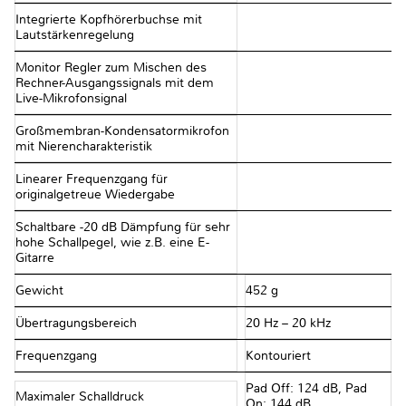
Integrierte Kopfhörerbuchse mit
Lautstärkenregelung
Monitor Regler zum Mischen des
Rechner-Ausgangssignals mit dem
Live-Mikrofonsignal
Großmembran-Kondensatormikrofon
mit Nierencharakteristik
Linearer Frequenzgang für
originalgetreue Wiedergabe
Schaltbare -20 dB Dämpfung für sehr
hohe Schallpegel, wie z.B. eine E-
Gitarre
Gewicht
452 g
Übertragungsbereich
20 Hz – 20 kHz
Frequenzgang
Kontouriert
Pad Off: 124 dB, Pad
Maximaler Schalldruck
On: 144 dB