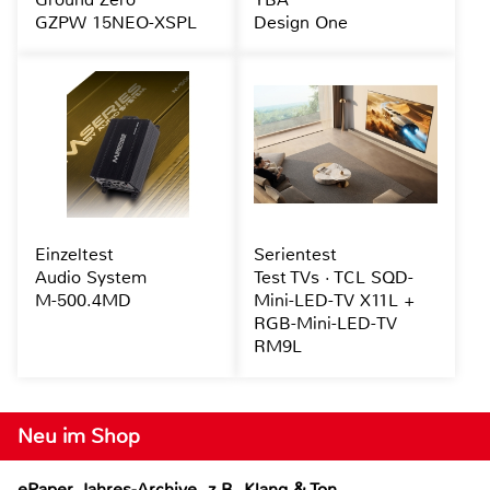
GZPW 15NEO-XSPL
Design One
Einzeltest
Serientest
Audio System
Test TVs · TCL SQD-
M-500.4MD
Mini-LED-TV X11L +
RGB-Mini-LED-TV
RM9L
Neu im Shop
ePaper Jahres-Archive, z.B. Klang & Ton