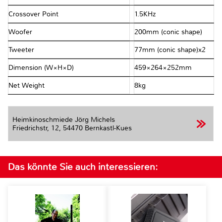
Crossover Point
1.5KHz
Woofer
200mm (conic shape)
Tweeter
77mm (conic shape)x2
Dimension (W×H×D)
459×264×252mm
Net Weight
8kg
Heimkinoschmiede Jörg Michels
Friedrichstr, 12,
54470 Bernkastl-Kues
Das könnte Sie auch interessieren: