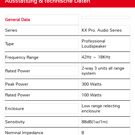
Ausstattung & technische Daten
General Data
Series
KX Pro. Audio Series
Professional
Type
Loudspeaker
42Hz ～ 18KHz
Frequency Range
2-way 3 units all range
Rated Power
system
Peak Power
300 Watts
Rated Power
100 Watts
Low range relecting
Enclosure
enclosure
Sensitivity
88dB(1w/1m)
Nominal Impedance
8Ω