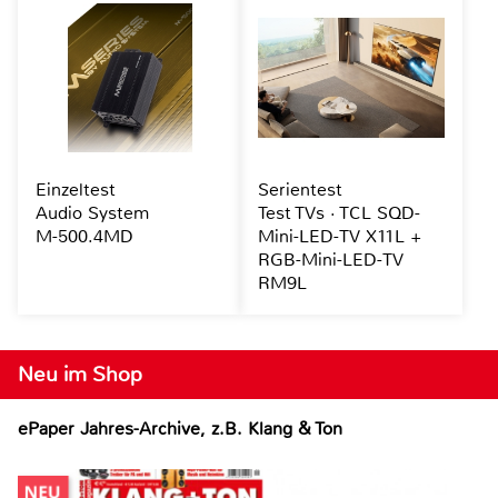
Einzeltest
Serientest
Audio System
Test TVs · TCL SQD-
M-500.4MD
Mini-LED-TV X11L +
RGB-Mini-LED-TV
RM9L
Neu im Shop
ePaper Jahres-Archive, z.B. Klang & Ton