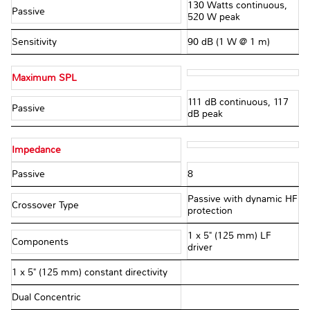
130 Watts continuous,
Passive
520 W peak
Sensitivity
90 dB (1 W @ 1 m)
Maximum SPL
111 dB continuous, 117
Passive
dB peak
Impedance
Passive
8 Ω
Passive with dynamic HF
Crossover Type
protection
1 x 5" (125 mm) LF
Components
driver
1 x 5" (125 mm) constant directivity
Dual Concentric