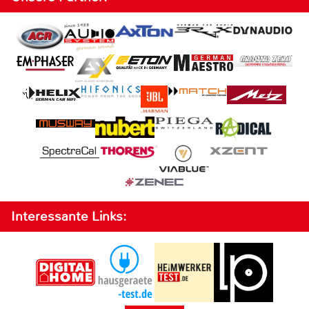
Interessante Links: