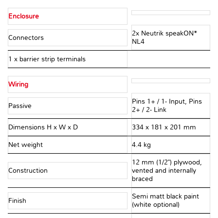
Enclosure
2x Neutrik speakON*
Connectors
NL4
1 x barrier strip terminals
Wiring
Pins 1+ / 1- Input, Pins
Passive
2+ / 2- Link
Dimensions H x W x D
334 x 181 x 201 mm
Net weight
4.4 kg
12 mm (1/2") plywood,
Construction
vented and internally
braced
Semi matt black paint
Finish
(white optional)