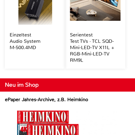
Einzeltest
Serientest
Audio System
Test TVs · TCL SQD-
M-500.4MD
Mini-LED-TV X11L +
RGB-Mini-LED-TV
RM9L
Neu im Shop
ePaper Jahres-Archive, z.B. Heimkino