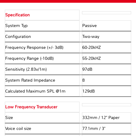
Specification
System Typ
Passive
Configuration
Two-way
Frequency Response (+/- 3dB)
60-20kHZ
Frequency Range (-10dB)
55-20kHZ
Sensitivity (2.83v/1m)
97dB
System Rated Impedance
8Ω
Calculated Maximum SPL @1m
129dB
Low Frequency Transducer
Size
332mm / 12" Paper
Voice coil size
77.1mm / 3"