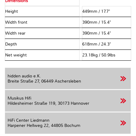
Dimensions
Height
449mm / 17.7"
Width front
390mm / 15.4"
Width rear
390mm / 15.4"
Depth
618mm / 24.3"
Net weight
23.18kg / 50.9lbs
hidden audio e.K.
Breite Straße 27,
06449 Aschersleben
Musikus Hifi
Hildesheimer Straße 119,
30173 Hannover
HiFi Center Liedmann
Harpener Hellweg 22,
44805 Bochum