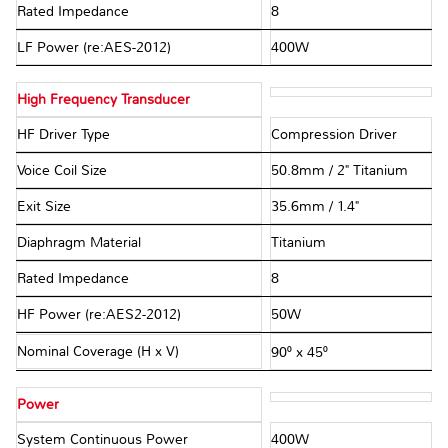
Rated Impedance
8Ω
LF Power (re:AES-2012)
400W
High Frequency Transducer
HF Driver Type
Compression Driver
Voice Coil Size
50.8mm / 2" Titanium
Exit Size
35.6mm / 1.4"
Diaphragm Material
Titanium
Rated Impedance
8Ω
HF Power (re:AES2-2012)
50W
Nominal Coverage (H x V)
90⁰ x 45⁰
Power
System Continuous Power
400W