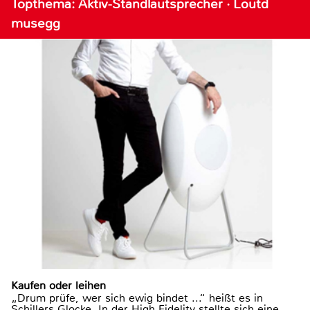
Topthema: Aktiv-Standlautsprecher · Loutd
musegg
Kaufen oder leihen
„Drum prüfe, wer sich ewig bindet ...“ heißt es in
Schillers Glocke. In der High Fidelity stellte sich eine