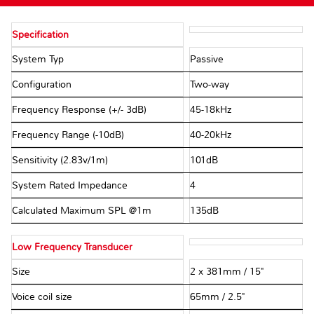
Specification
System Typ
Passive
Configuration
Two-way
Frequency Response (+/- 3dB)
45-18kHz
Frequency Range (-10dB)
40-20kHz
Sensitivity (2.83v/1m)
101dB
System Rated Impedance
4Ω
Calculated Maximum SPL @1m
135dB
Low Frequency Transducer
Size
2 x 381mm / 15"
Voice coil size
65mm / 2.5"