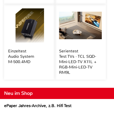
Einzeltest
Serientest
Audio System
Test TVs · TCL SQD-
M-500.4MD
Mini-LED-TV X11L +
RGB-Mini-LED-TV
RM9L
Neu im Shop
ePaper Jahres-Archive, z.B. Hifi Test