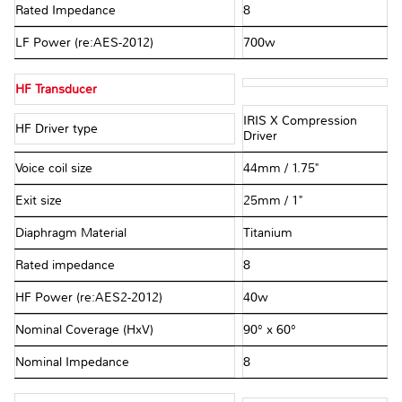
Rated Impedance
8Ω
LF Power (re:AES-2012)
700w
HF Transducer
IRIS X Compression
HF Driver type
Driver
Voice coil size
44mm / 1.75"
Exit size
25mm / 1"
Diaphragm Material
Titanium
Rated impedance
8Ω
HF Power (re:AES2-2012)
40w
Nominal Coverage (HxV)
90° x 60°
Nominal Impedance
8Ω