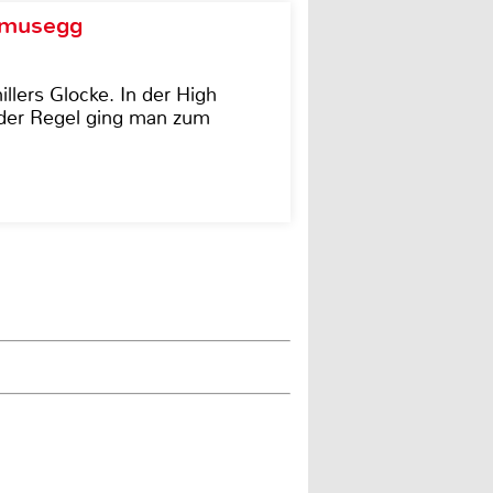
d musegg
illers Glocke. In der High
In der Regel ging man zum