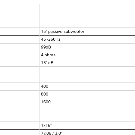
15" passive subwoofer
45 -250Hz
99dB
4 ohms
131dB
400
800
1600
1x15"
77.06 / 3.0"