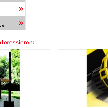
eld
teressieren: