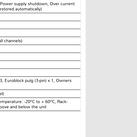
 Power supply shutdown, Over current:
stored automatically)
ll channels)
3, Euroblock pulg (3-pin) x 1, Owners
l)
emperature: -20°C to + 60°C, Rack-
above and below the unit