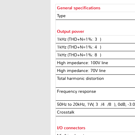
General specifications
Type
Output power
1kHz (THD+N=1%: 3Ω)
1kHz (THD+N=1%: 4Ω)
1kHz (THD+N=1%: 8Ω)
High impedance: 100V line
High impedance: 70V line
Total harmonic distortion
Frequency response
50Hz to 20kHz, 1W, 3Ω/4Ω/8Ω), 0dB, -3.
Crosstalk
I/O connectors