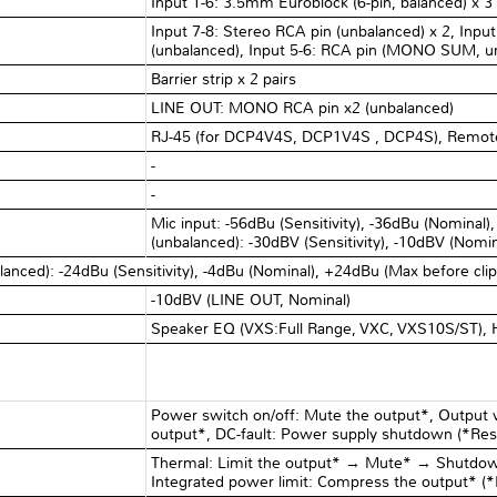
Input 1-6: 3.5mm Euroblock (6-pin, balanced) x 3
Input 7-8: Stereo RCA pin (unbalanced) x 2, Inp
(unbalanced), Input 5-6: RCA pin (MONO SUM, un
Barrier strip x 2 pairs
LINE OUT: MONO RCA pin x2 (unbalanced)
RJ-45 (for DCP4V4S, DCP1V4S , DCP4S), Remote
-
-
Mic input: -56dBu (Sensitivity), -36dBu (Nominal),
(unbalanced): -30dBV (Sensitivity), -10dBV (Nomin
lanced): -24dBu (Sensitivity), -4dBu (Nominal), +24dBu (Max before clip
-10dBV (LINE OUT, Nominal)
Speaker EQ (VXS:Full Range, VXC, VXS10S/ST), 
Power switch on/off: Mute the output*, Output 
output*, DC-fault: Power supply shutdown (*Rest
Thermal: Limit the output* → Mute* → Shutdown
Integrated power limit: Compress the output* (*