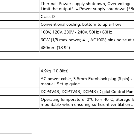
Thermal: Power supply shutdown, Over voltage:
Limit the output* →Power supply shutdown (*Re
Class D
Conventional cooling, bottom to up airflow
100V, 120V, 230V - 240V, 50Hz / 60Hz
60W (1/8 max power, 4Ω, AC100V, pink noise at a
480mm (18.9”)
4.9kg (10.8lbs)
AC power cable, 3.5mm Euroblock plug (6-pin) x 
manual, Setup guide
DCP4V4S, DCP1V4S, DCP4S (Digital Control Pane
Operating Temperature: 0°C to + 40°C, Storage T
mountable when ensuring sufficient ventilation 