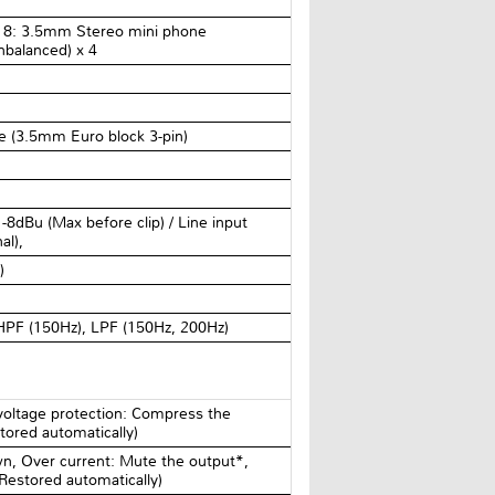
ut 8: 3.5mm Stereo mini phone
balanced) x 4
 (3.5mm Euro block 3-pin)
 -8dBu (Max before clip) / Line input
al),
)
HPF (150Hz), LPF (150Hz, 200Hz)
voltage protection: Compress the
ored automatically)
, Over current: Mute the output*,
Restored automatically)