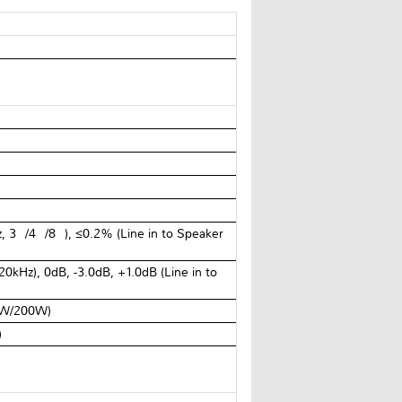
, 3Ω/4Ω/8Ω), ≤0.2% (Line in to Speaker
20kHz), 0dB, -3.0dB, +1.0dB (Line in to
20W/200W)
)