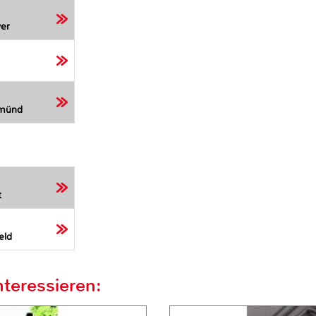
er
Gmünd
t
eld
teressieren: