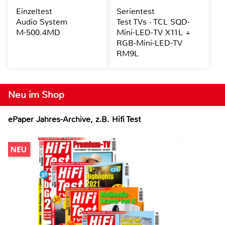
Einzeltest
Serientest
Audio System
Test TVs · TCL SQD-
M-500.4MD
Mini-LED-TV X11L +
RGB-Mini-LED-TV
RM9L
Neu im Shop
ePaper Jahres-Archive, z.B. Hifi Test