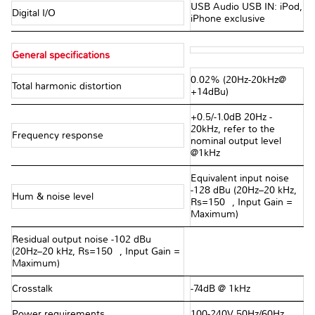
USB Audio USB IN: iPod,
Digital I/O
iPhone exclusive
General specifications
0.02% (20Hz-20kHz@
Total harmonic distortion
+14dBu)
+0.5/-1.0dB 20Hz -
20kHz, refer to the
Frequency response
nominal output level
@1kHz
Equivalent input noise
-128 dBu (20Hz–20 kHz,
Hum & noise level
Rs=150Ω, Input Gain =
Maximum)
Residual output noise -102 dBu
(20Hz–20 kHz, Rs=150Ω, Input Gain =
Maximum)
Crosstalk
-74dB @ 1kHz
Power requirements
100-240V 50Hz/60Hz