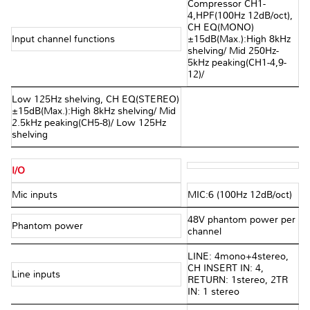
Compressor CH1-
4,HPF(100Hz 12dB/oct),
CH EQ(MONO)
Input channel functions
±15dB(Max.):High 8kHz
shelving/ Mid 250Hz-
5kHz peaking(CH1-4,9-
12)/
Low 125Hz shelving, CH EQ(STEREO)
±15dB(Max.):High 8kHz shelving/ Mid
2.5kHz peaking(CH5-8)/ Low 125Hz
shelving
I/O
Mic inputs
MIC:6 (100Hz 12dB/oct)
48V phantom power per
Phantom power
channel
LINE: 4mono+4stereo,
CH INSERT IN: 4,
Line inputs
RETURN: 1stereo, 2TR
IN: 1 stereo