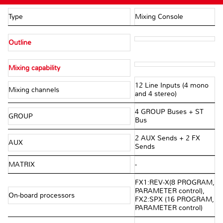
Type
Mixing Console
Outline
Mixing capability
12 Line Inputs (4 mono
Mixing channels
and 4 stereo)
4 GROUP Buses + ST
GROUP
Bus
2 AUX Sends + 2 FX
AUX
Sends
MATRIX
-
FX1:REV-X(8 PROGRAM,
PARAMETER control),
On-board processors
FX2:SPX (16 PROGRAM,
PARAMETER control)