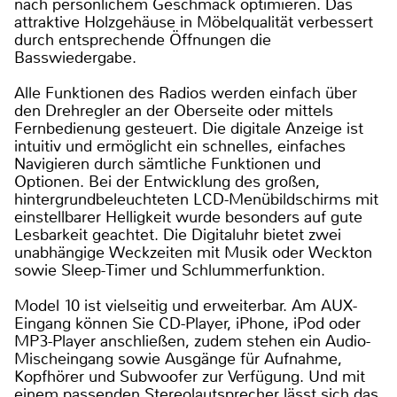
nach persönlichem Geschmack optimieren. Das
attraktive Holzgehäuse in Möbelqualität verbessert
durch entsprechende Öffnungen die
Basswiedergabe.
Alle Funktionen des Radios werden einfach über
den Drehregler an der Oberseite oder mittels
Fernbedienung gesteuert. Die digitale Anzeige ist
intuitiv und ermöglicht ein schnelles, einfaches
Navigieren durch sämtliche Funktionen und
Optionen. Bei der Entwicklung des großen,
hintergrundbeleuchteten LCD-Menübildschirms mit
einstellbarer Helligkeit wurde besonders auf gute
Lesbarkeit geachtet. Die Digitaluhr bietet zwei
unabhängige Weckzeiten mit Musik oder Weckton
sowie Sleep-Timer und Schlummerfunktion.
Model 10 ist vielseitig und erweiterbar. Am AUX-
Eingang können Sie CD-Player, iPhone, iPod oder
MP3-Player anschließen, zudem stehen ein Audio-
Mischeingang sowie Ausgänge für Aufnahme,
Kopfhörer und Subwoofer zur Verfügung. Und mit
einem passenden Stereolautsprecher lässt sich das