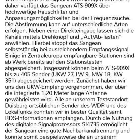
daher verfügt das Sangean ATS-909X über
hochwertige Rauschfilter und
Anpassungsmöglichkeiten bei der Frequenzsuche.
Die Abstimmung kann auf unterschiedliche Arten
erfolgen. Neben einer Direkteingabe lassen sich die
Kanäle mittels Drehknopf und „Auf/Ab-Tasten“
anwählen. Hierbei stoppt das Sangean
selbstständig bei ausreichendem Empfangssignal.
Einige in Zentraleuropa empfangbare Stationen sind
ab Werk bereits auf den Stationstasten
abgespeichert. Insgesamt können beim ATS-909X
bis zu 405 Sender (UKW 27, LW 9, MW 18, KW
351) abgespeichert werden. Zunächst haben wir
uns den UKW-Empfang vorgenommen, der über
die integrierte 1,20 Meter lange Antenne
gewährleistet wird. Alle an unserem Teststandort
Duisburg ortsüblichen Sender des WDR und des
Lokalfunks konnten wir in bester Qualität samt
RDS-Informationen empfangen. Durch die Nutzung
des digitalen Signalprozessors SI4735 ermöglicht
der Sangean eine gute Nachbarkanaltrennung und
konnte somit beispielsweise die an unserem