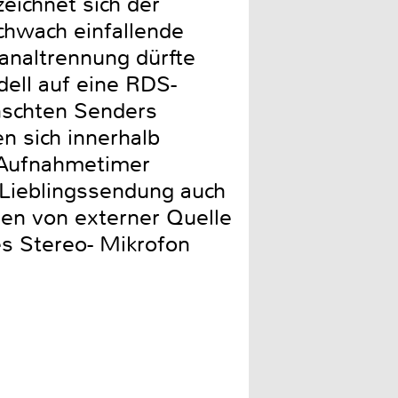
eichnet sich der
chwach einfallende
analtrennung dürfte
dell auf eine RDS-
nschten Senders
n sich innerhalb
n Aufnahmetimer
e Lieblingssendung auch
en von externer Quelle
es Stereo- Mikrofon