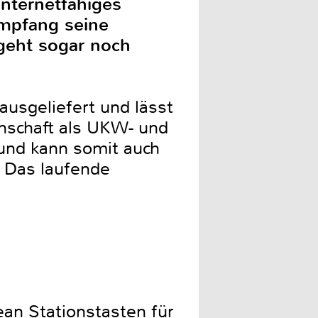
internetfähiges
mpfang seine
geht sogar noch
usgeliefert und lässt
enschaft als UKW- und
und kann somit auch
 Das laufende
ean Stationstasten für