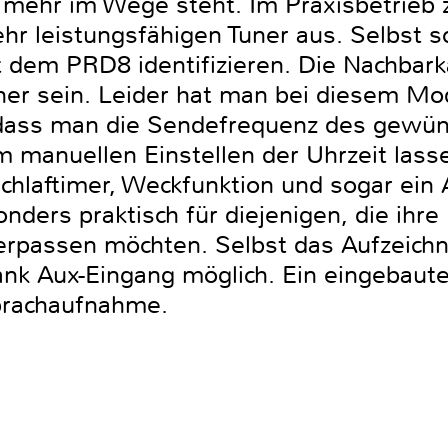
 mehr im Wege steht. Im Praxisbetrieb z
hr leistungsfähigen Tuner aus. Selbst s
 dem PRD8 identifizieren. Die Nachbark
ner sein. Leider hat man bei diesem Mo
o dass man die Sendefrequenz des gewü
manuellen Einstellen der Uhrzeit lasse
chlaftimer, Weckfunktion und sogar ei
sonders praktisch für diejenigen, die ihr
erpassen möchten. Selbst das Aufzeichn
nk Aux-Eingang möglich. Ein eingebaut
prachaufnahme.