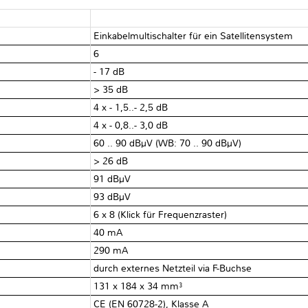
Einkabelmultischalter für ein Satellitensystem
6
- 17 dB
> 35 dB
4 x - 1,5..- 2,5 dB
4 x - 0,8..- 3,0 dB
60 .. 90 dBµV (WB: 70 .. 90 dBµV)
> 26 dB
91 dBµV
93 dBµV
6 x 8 (Klick für Frequenzraster)
40 mA
290 mA
durch externes Netzteil via F-Buchse
131 x 184 x 34 mm³
CE (EN 60728-2), Klasse A