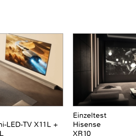
Einzeltest
ni-LED-TV X11L +
Hisense
L
XR10