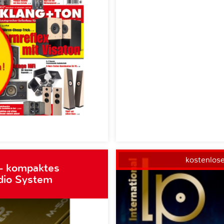
kostenlos
– kompaktes
dio System