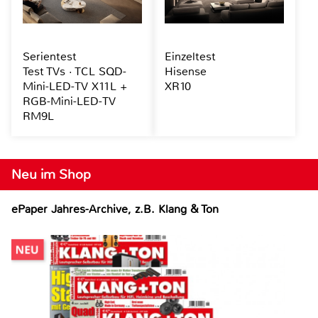
Serientest
Einzeltest
Test TVs · TCL SQD-
Hisense
Mini-LED-TV X11L +
XR10
RGB-Mini-LED-TV
RM9L
Neu im Shop
ePaper Jahres-Archive, z.B. Klang & Ton