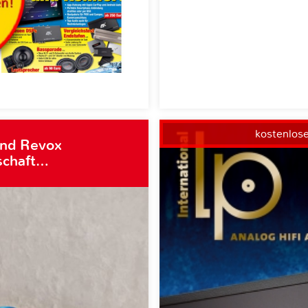
kostenlos
und Revox
schaft…