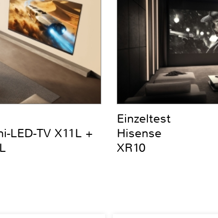
Einzeltest
ni-LED-TV X11L +
Hisense
L
XR10