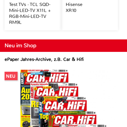
Test TVs · TCL SQD-
Hisense
Mini-LED-TV X11L +
XR10
RGB-Mini-LED-TV
RM9L
Neu im Shop
ePaper Jahres-Archive, z.B. Car & Hifi