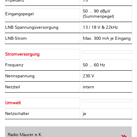
Impedanz
75 Ω
50 ... 90 dBµV
Eingangspegel
(Summenpegel)
LNB Spannungsversorgung
13 / 18 V & 22kHz
LNB-Strom
Max. 300 mA je Eingang
Stromversorgung
Frequenz
50 ... 60 Hz
Nennspannung
230 V
Netzteil
intern
Umwelt
Netzschalter
ja
Radio Maurer e.K.