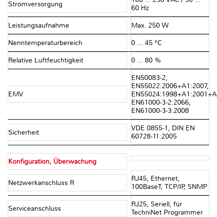
Stromversorgung
60 Hz
Leistungsaufnahme
Max. 250 W
Nenntemperaturbereich
0 ... 45 °C
Relative Luftfeuchtigkeit
0 ... 80 %
EN50083-2,
EN55022:2006+A1:2007,
EMV
EN55024:1998+A1:2001+A
EN61000-3-2:2066,
EN61000-3-3:2008
VDE 0855-1, DIN EN
Sicherheit
60728-11:2005
Konfiguration, Überwachung
RJ45, Ethernet,
Netzwerkanschluss R
100BaseT, TCP/IP, SNMP
RJ25, Seriell, für
Serviceanschluss
TechniNet Programmer