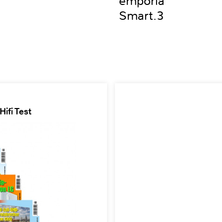
emporia
Smart.3
ifi Test