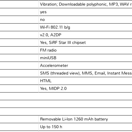
Vibration; Downloadable polyphonic, MP3, WAV r
yes
no
Wi-Fi 802.11 b/g
v2.0, A2DP
Yes, SiRF Star III chipset
FM radio
miniUSB
Accelerometer
SMS (threaded view), MMS, Email, Instant Mess
HTML
Yes, MIDP 2.0
Removable Li-Ion 1260 mAh battery
Up to 150 h