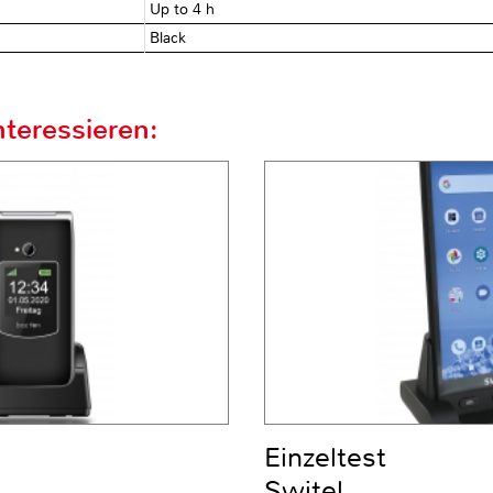
Up to 4 h
Black
teressieren:
Einzeltest
Switel