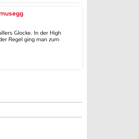
d musegg
illers Glocke. In der High
In der Regel ging man zum