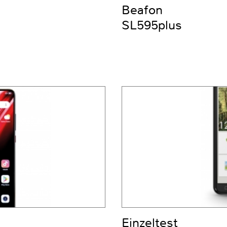
Beafon
SL595plus
Einzeltest