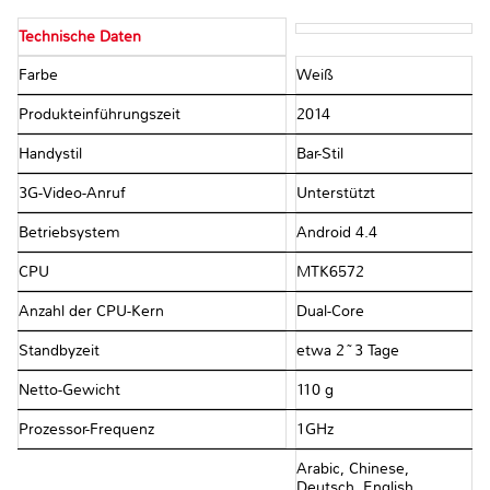
Technische Daten
Farbe
Weiß
Produkteinführungszeit
2014
Handystil
Bar-Stil
3G-Video-Anruf
Unterstützt
Betriebsystem
Android 4.4
CPU
MTK6572
Anzahl der CPU-Kern
Dual-Core
Standbyzeit
etwa 2~3 Tage
Netto-Gewicht
110 g
Prozessor-Frequenz
1GHz
Arabic, Chinese,
Deutsch, English,