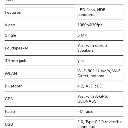
LED flash, HDR,
Features
panorama
Video
1080p@30fps
Single
5 MP
Yes, with stereo
Loudspeaker
speakers
3.5mm jack
yes
Wi-Fi 802.11 b/g/n, Wi-Fi
WLAN
Direct, hotspot
Bluetooth
4.2, A2DP, LE
Yes, with A-GPS,
GPS
GLONASS
Radio
FM radio
2.0, Type-C 1.0 reversible
USB
connector