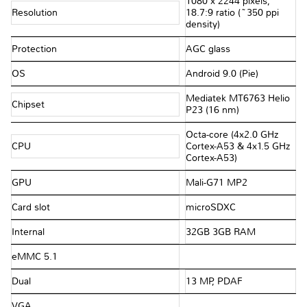
1080 x 2244 pixels,
Resolution
18.7:9 ratio (~350 ppi
density)
Protection
AGC glass
OS
Android 9.0 (Pie)
Mediatek MT6763 Helio
Chipset
P23 (16 nm)
Octa-core (4x2.0 GHz
CPU
Cortex-A53 & 4x1.5 GHz
Cortex-A53)
GPU
Mali-G71 MP2
Card slot
microSDXC
Internal
32GB 3GB RAM
eMMC 5.1
Dual
13 MP, PDAF
VGA