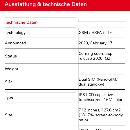
Ausstattung & technische Daten
Technische Daten
Technology
GSM / HSPA / LTE
Announced
2020, February 17
Coming soon. Exp.
Status
release 2020, Q2
Weight
-
Dual SIM (Nano-SIM,
SIM
dual stand-by)
IPS LCD capacitive
Type
touchscreen, 16M colors
7.12 inches, 127.8 cm2
Size
(~81.7% screen-to-body
ratio)