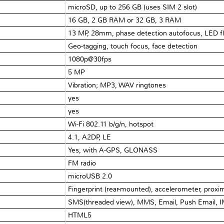
microSD, up to 256 GB (uses SIM 2 slot)
16 GB, 2 GB RAM or 32 GB, 3 RAM
13 MP, 28mm, phase detection autofocus, LED f
Geo-tagging, touch focus, face detection
1080p@30fps
5 MP
Vibration; MP3, WAV ringtones
yes
yes
Wi-Fi 802.11 b/g/n, hotspot
4.1, A2DP, LE
Yes, with A-GPS, GLONASS
FM radio
microUSB 2.0
Fingerprint (rear-mounted), accelerometer, proxi
SMS(threaded view), MMS, Email, Push Email, 
HTML5