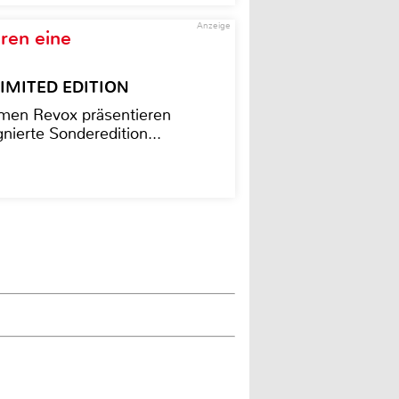
Anzeige
ren eine
– LIMITED EDITION
men Revox präsentieren
nierte Sonderedition...