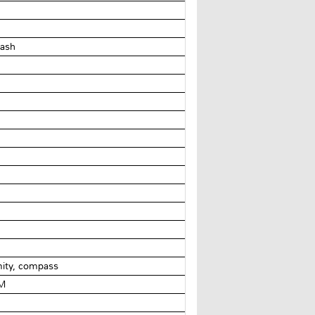
lash
mity, compass
IM