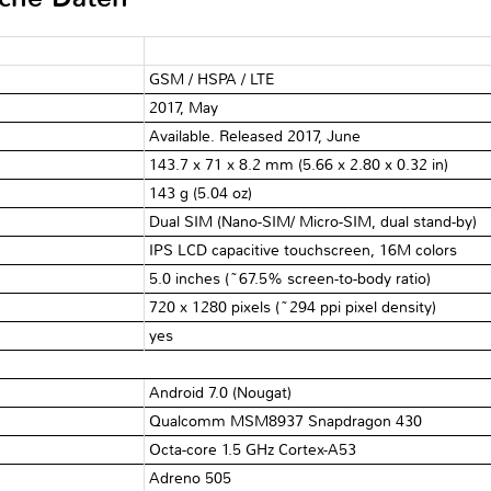
GSM / HSPA / LTE
2017, May
Available. Released 2017, June
143.7 x 71 x 8.2 mm (5.66 x 2.80 x 0.32 in)
143 g (5.04 oz)
Dual SIM (Nano-SIM/ Micro-SIM, dual stand-by)
IPS LCD capacitive touchscreen, 16M colors
5.0 inches (~67.5% screen-to-body ratio)
720 x 1280 pixels (~294 ppi pixel density)
yes
Android 7.0 (Nougat)
Qualcomm MSM8937 Snapdragon 430
Octa-core 1.5 GHz Cortex-A53
Adreno 505