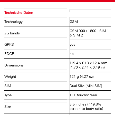
Technische Daten
Technology
GSM
GSM 900 / 1800 - SIM 1
2G bands
& SIM 2
GPRS
yes
EDGE
no
119.4 x 61.3 x 12.4 mm
Dimensions
(4.70 x 2.41 x 0.49 in)
Weight
121 g (4.27 oz)
SIM
Dual SIM (Mini-SIM)
Type
TFT touchscreen
3.5 inches (~49.8%
Size
screen-to-body ratio)