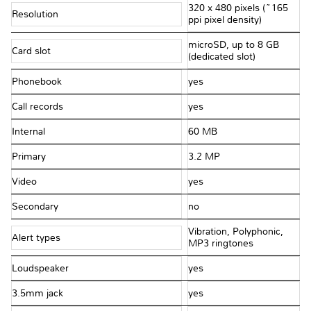
320 x 480 pixels (~165
Resolution
ppi pixel density)
microSD, up to 8 GB
Card slot
(dedicated slot)
Phonebook
yes
Call records
yes
Internal
60 MB
Primary
3.2 MP
Video
yes
Secondary
no
Vibration, Polyphonic,
Alert types
MP3 ringtones
Loudspeaker
yes
3.5mm jack
yes