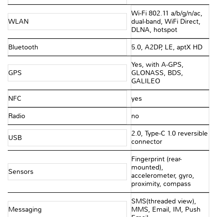
Wi-Fi 802.11 a/b/g/n/ac,
WLAN
dual-band, WiFi Direct,
DLNA, hotspot
Bluetooth
5.0, A2DP, LE, aptX HD
Yes, with A-GPS,
GPS
GLONASS, BDS,
GALILEO
NFC
yes
Radio
no
2.0, Type-C 1.0 reversible
USB
connector
Fingerprint (rear-
mounted),
Sensors
accelerometer, gyro,
proximity, compass
SMS(threaded view),
Messaging
MMS, Email, IM, Push