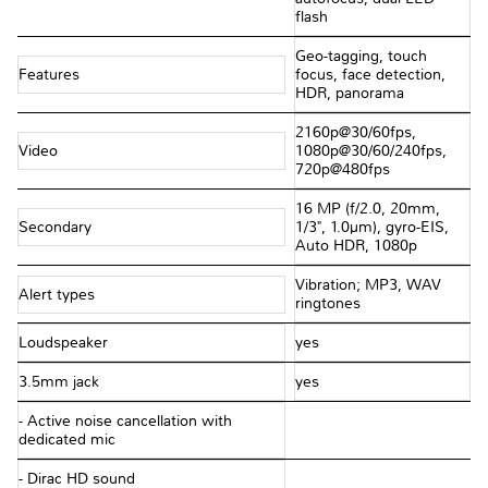
flash
Geo-tagging, touch
Features
focus, face detection,
HDR, panorama
2160p@30/60fps,
Video
1080p@30/60/240fps,
720p@480fps
16 MP (f/2.0, 20mm,
Secondary
1/3", 1.0µm), gyro-EIS,
Auto HDR, 1080p
Vibration; MP3, WAV
Alert types
ringtones
Loudspeaker
yes
3.5mm jack
yes
- Active noise cancellation with
dedicated mic
- Dirac HD sound