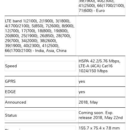
39(1900), 40(2300),
41(2500), 66(1700/2100),
71(600) - Euro
LTE band 1(2100), 2(1900), 3(1800),
4(1700/2100), 5(850), 7(2600), 8(900),
12(700), 17(700), 18(800), 19(800),
20(800), 25(1900), 26(850), 28(700),
29(700), 34(2000), 38(2600),
39(1900), 40(2300), 41(2500),
66(1700/2100) - India, Asia, China
HSPA 42.2/5.76 Mbps,
Speed
LTE-A (4CA) Cat16
1024/150 Mbps
GPRS
yes
EDGE
yes
Announced
2018, May
Coming soon. Exp.
Status
release 2018, May 22nd
155.7 x 75.4 x 7.8 mm