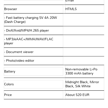
Email
Browser
HTML5
- Fast battery charging 5V 4A 20W
(Dash Charge)
- DivX/Xvid/MP4/H.265 player
- MP3/eAAC+/WMA/WAV/FLAC
player
- Document viewer
- Photo/video editor
Non-removable Li-Po
Battery
3300 mAh battery
Midnight Black, Mirror
Colors
Black, Silk White
Price
About 520 EUR