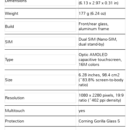
Dimensions
(6.13 x 2.97 x 0.31 in)
Weight
177 g (6.24 oz)
Front/rear glass,
Build
aluminum frame
Dual SIM (Nano-SIM,
SIM
dual stand-by)
Optic AMOLED
Type
capacitive touchscreen,
16M colors
6.28 inches, 98.4 cm2
Size
(~83.8% screen-to-body
ratio)
1080 x 2280 pixels, 19:9
Resolution
ratio (~402 ppi density)
Multitouch
yes
Protection
Corning Gorilla Glass 5