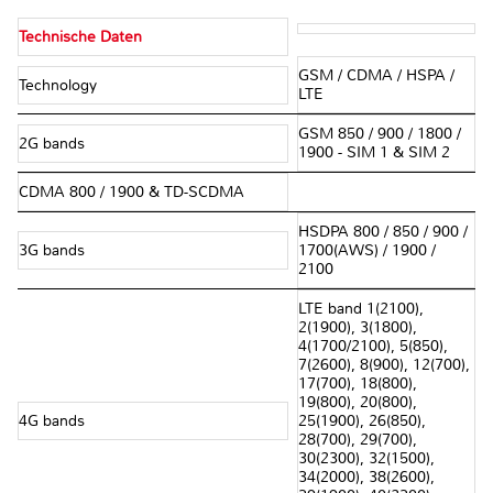
Technische Daten
GSM / CDMA / HSPA /
Technology
LTE
GSM 850 / 900 / 1800 /
2G bands
1900 - SIM 1 & SIM 2
CDMA 800 / 1900 & TD-SCDMA
HSDPA 800 / 850 / 900 /
3G bands
1700(AWS) / 1900 /
2100
LTE band 1(2100),
2(1900), 3(1800),
4(1700/2100), 5(850),
7(2600), 8(900), 12(700),
17(700), 18(800),
19(800), 20(800),
4G bands
25(1900), 26(850),
28(700), 29(700),
30(2300), 32(1500),
34(2000), 38(2600),