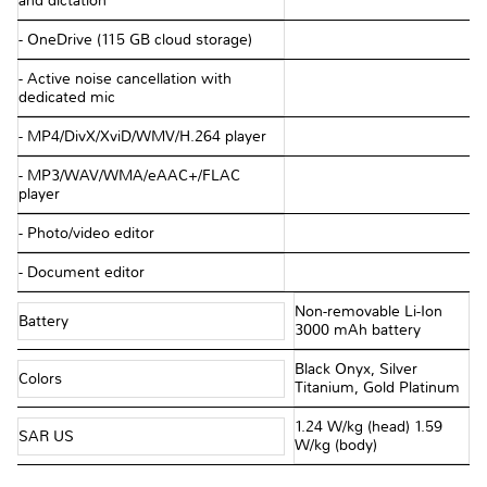
and dictation
- OneDrive (115 GB cloud storage)
- Active noise cancellation with
dedicated mic
- MP4/DivX/XviD/WMV/H.264 player
- MP3/WAV/WMA/eAAC+/FLAC
player
- Photo/video editor
- Document editor
Non-removable Li-Ion
Battery
3000 mAh battery
Black Onyx, Silver
Colors
Titanium, Gold Platinum
1.24 W/kg (head) 1.59
SAR US
W/kg (body)