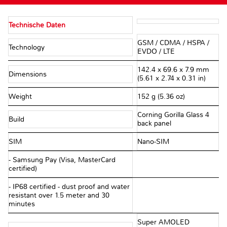
Technische Daten
GSM / CDMA / HSPA /
Technology
EVDO / LTE
142.4 x 69.6 x 7.9 mm
Dimensions
(5.61 x 2.74 x 0.31 in)
Weight
152 g (5.36 oz)
Corning Gorilla Glass 4
Build
back panel
SIM
Nano-SIM
- Samsung Pay (Visa, MasterCard
certified)
- IP68 certified - dust proof and water
resistant over 1.5 meter and 30
minutes
Super AMOLED