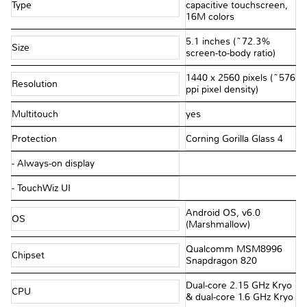
Type
capacitive touchscreen,
16M colors
5.1 inches (~72.3%
Size
screen-to-body ratio)
1440 x 2560 pixels (~576
Resolution
ppi pixel density)
Multitouch
yes
Protection
Corning Gorilla Glass 4
- Always-on display
- TouchWiz UI
Android OS, v6.0
OS
(Marshmallow)
Qualcomm MSM8996
Chipset
Snapdragon 820
Dual-core 2.15 GHz Kryo
CPU
& dual-core 1.6 GHz Kryo