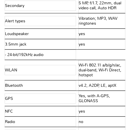
5 MP, f/1.7, 22mm, dual
Secondary
video call, Auto HDR
Vibration; MP3, WAV
Alert types
ringtones
Loudspeaker
yes
3.5mm jack
yes
- 24-bit/192kHz audio
Wi-Fi 802.11 a/b/g/n/ac,
WLAN
dual-band, Wi-Fi Direct,
hotspot
Bluetooth
v4.2, A2DP, LE, aptX
Yes, with A-GPS,
GPS
GLONASS
NFC
yes
Radio
no