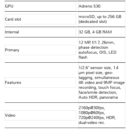
GPU
Adreno 530
microSD, up to 256 GB
Card slot
(dedicated slot)
Internal
32 GB, 4 GB RAM
12 MP, f/1.7, 26mm,
phase detection
Primary
autofocus, OIS, LED
flash
1/2.6" sensor size, 1.4
µm pixel size, geo-
tagging, simultaneous
Features
4K video and 9MP image
recording, touch focus,
face/smile detection,
Auto HDR, panorama
2160p@30fps,
1080p@60fps,
Video
720p@240fps, HDR,
dual-video rec.