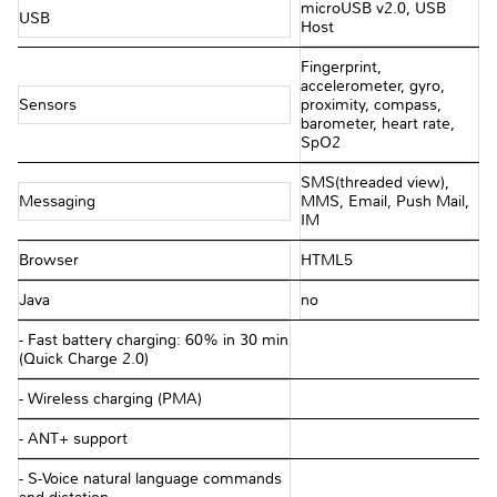
microUSB v2.0, USB
USB
Host
Fingerprint,
accelerometer, gyro,
Sensors
proximity, compass,
barometer, heart rate,
SpO2
SMS(threaded view),
Messaging
MMS, Email, Push Mail,
IM
Browser
HTML5
Java
no
- Fast battery charging: 60% in 30 min
(Quick Charge 2.0)
- Wireless charging (PMA)
- ANT+ support
- S-Voice natural language commands