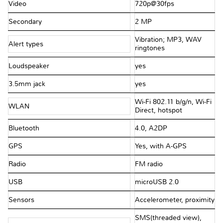
Video
720p@30fps
Secondary
2 MP
Vibration; MP3, WAV
Alert types
ringtones
Loudspeaker
yes
3.5mm jack
yes
Wi-Fi 802.11 b/g/n, Wi-Fi
WLAN
Direct, hotspot
Bluetooth
4.0, A2DP
GPS
Yes, with A-GPS
Radio
FM radio
USB
microUSB 2.0
Sensors
Accelerometer, proximity
SMS(threaded view),