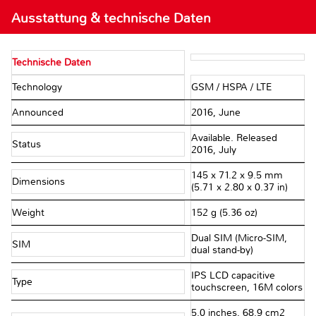
Ausstattung & technische Daten
Technische Daten
Technology
GSM / HSPA / LTE
Announced
2016, June
Available. Released
Status
2016, July
145 x 71.2 x 9.5 mm
Dimensions
(5.71 x 2.80 x 0.37 in)
Weight
152 g (5.36 oz)
Dual SIM (Micro-SIM,
SIM
dual stand-by)
IPS LCD capacitive
Type
touchscreen, 16M colors
5.0 inches, 68.9 cm2