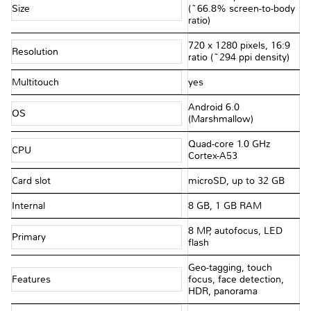
Size
(~66.8% screen-to-body
ratio)
720 x 1280 pixels, 16:9
Resolution
ratio (~294 ppi density)
Multitouch
yes
Android 6.0
OS
(Marshmallow)
Quad-core 1.0 GHz
CPU
Cortex-A53
Card slot
microSD, up to 32 GB
Internal
8 GB, 1 GB RAM
8 MP, autofocus, LED
Primary
flash
Geo-tagging, touch
Features
focus, face detection,
HDR, panorama