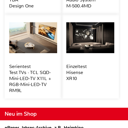
Design One
M-500.4MD
Serientest
Einzeltest
Test TVs · TCL SQD-
Hisense
Mini-LED-TV X11L +
XR10
RGB-Mini-LED-TV
RM9L
Neu im Shop
ePaper Jahres-Archive, z.B. Heimkino