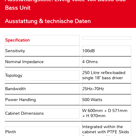
Bass Unit
Ausstattung & technische Daten
Specification
Sensitivity
100dB
Nominal Impedance
4 Ohms
250 Litre reflex-loaded
Topology
single 18" bass driver
Bandwidth
25Hz–70Hz
Power Handling
500 Watts
W 600mm × D 571mm
Cabinet Dimensions
× H 970mm
Integrated within the
Plinth
cabinet with PTFE Skids