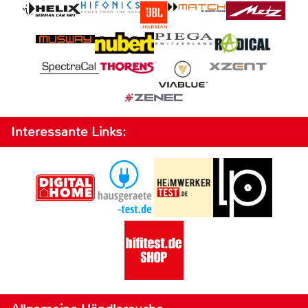
Interessante Links: