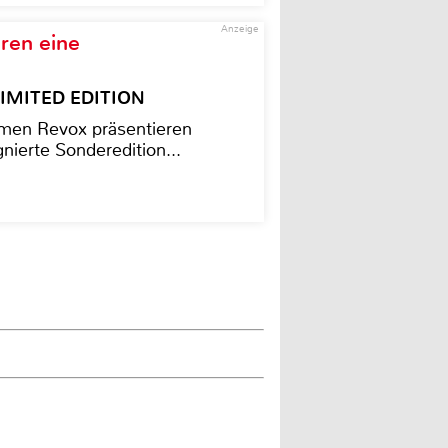
Anzeige
ren eine
– LIMITED EDITION
men Revox präsentieren
nierte Sonderedition...