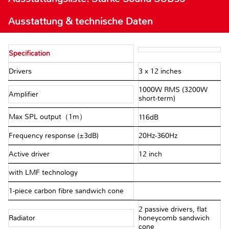
Ausstattung & technische Daten
Specification
Drivers
3 x 12 inches
1000W RMS (3200W
Amplifier
short-term)
Max SPL output（1m）
116dB
Frequency response (±3dB)
20Hz-360Hz
Active driver
12 inch
with LMF technology
1-piece carbon fibre sandwich cone
2 passive drivers, flat
Radiator
honeycomb sandwich
cone