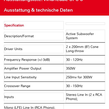
Ausstattung & technische Daten
Specification
Active Subwoofer
Description/Format
System
2 x 200mm (8") Cone
Driver Units
Long-throw
Frequency Response (+/-3dB)
30 - 120Hz
Amplifier Power Output
350W
Line Input Sensitivity
250mv for 300W
Crossover Range
30 - 150Hz
Stereo Line In (2 x RCA
Inputs
Phono);
Mono (LFE) Line In (RCA Phono);