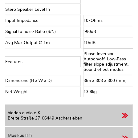
Stero Speaker Level In
Input Impedance
10kOhms
Signal-to-noise Ratio (S/N)
≥90dB
Avg.Max Output @ 1m
115dB
Phase Inversion,
Autoon/off, Low-Pass
Features
filter slope adjustment,
Sound effect modes
Dimensions (H x W x D)
355 x 308 x 300 (mm)
Net Weight
13.8kg
hidden audio e.K.
Breite Straße 27,
06449 Aschersleben
Musikus Hifi