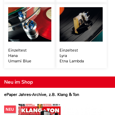
Einzeltest
Einzeltest
Hana
Lyra
Umami Blue
Etna Lambda
Neu im Shop
ePaper Jahres-Archive, z.B. Klang & Ton