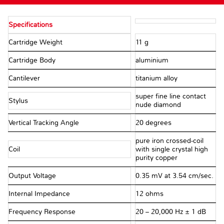
Specifications
Cartridge Weight
11 g
Cartridge Body
aluminium
Cantilever
titanium alloy
super fine line contact
Stylus
nude diamond
Vertical Tracking Angle
20 degrees
pure iron crossed-coil
Coil
with single crystal high
purity copper
Output Voltage
0.35 mV at 3.54 cm/sec.
Internal Impedance
12 ohms
Frequency Response
20 – 20,000 Hz ± 1 dB