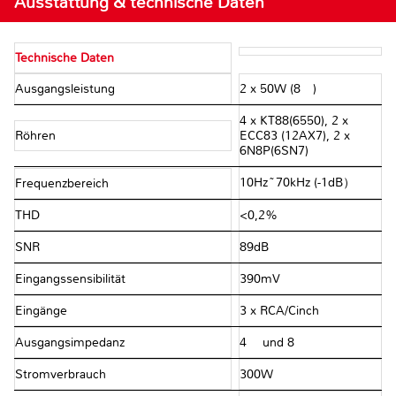
Ausstattung & technische Daten
Technische Daten
Ausgangsleistung
2 x 50W (8 Ω)
4 x KT88(6550), 2 x
Röhren
ECC83 (12AX7), 2 x
6N8P(6SN7)
10Hz~70kHz (-1dB）
Frequenzbereich
THD
<0,2%
SNR
89dB
Eingangssensibilität
390mV
Eingänge
3 x RCA/Cinch
Ausgangsimpedanz
4 Ω und 8 Ω
Stromverbrauch
300W