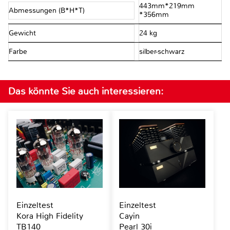
443mm*219mm
Abmessungen (B*H*T)
*356mm
Gewicht
24 kg
Farbe
silber-schwarz
Das könnte Sie auch interessieren:
Einzeltest
Einzeltest
Kora High Fidelity
Cayin
TB140
Pearl 30i