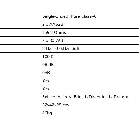
Single-Ended, Pure Class-A
2 x AA62B
4 & 8 Ohms
2 x 30 Watt
8 Hz - 40 kHz/ -3dB
100 KΩ
98 dB
0dB
Yes
Yes
3xLine In, 1x XLR In, 1xDirect In, 1x Pre-out
52x42x25 cm
46kg