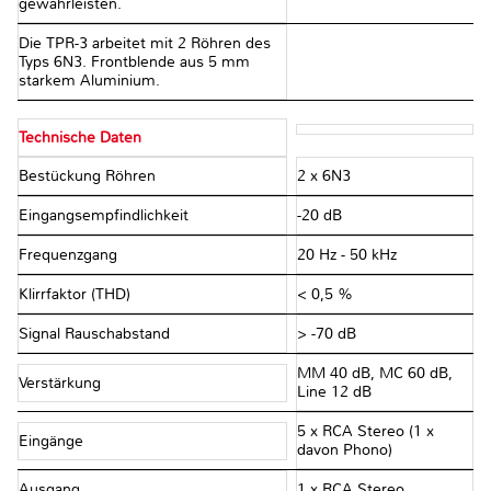
gewährleisten.
Die TPR-3 arbeitet mit 2 Röhren des
Typs 6N3. Frontblende aus 5 mm
starkem Aluminium.
Technische Daten
Bestückung Röhren
2 x 6N3
Eingangsempfindlichkeit
-20 dB
Frequenzgang
20 Hz - 50 kHz
Klirrfaktor (THD)
< 0,5 %
Signal Rauschabstand
> -70 dB
MM 40 dB, MC 60 dB,
Verstärkung
Line 12 dB
5 x RCA Stereo (1 x
Eingänge
davon Phono)
Ausgang
1 x RCA Stereo