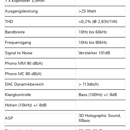
1 x Kopfhörer 3,5mm
Ausgangsleistung
>25 Watt
THD
<0,2% (@ 2,83V/1W)
Bandbreite
10Hz bis 60kHz
Frequenzgang
10Hz bis 80kHz
Signal to Noise
Verstärker 101dB
Phono MM 90 dB(A)
Phono MC 80 dB(A)
DAC Dynamikbereich
> 113db(A)
Klangkontrolle
Bass (100Hz) +/- 8dB
Höhen (10kHz) +/- 8dB
3D Holographic Sound,
ASP
XBass