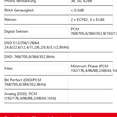
Phono Verstärkung
38, 50, 62dB
RIAA Genauigkeit
< 0,5dB
Röhren
2 x ECF82, 4 x EL84
PCM:
Digital Sektion
768/705,6/384/352,8/192/17
DSD 512/256/128/64:
24,6/22,6/12,4/11,2/6,2/5,6/3,1/2,8MHz
DXD: 768/705,6/384/352,8kHz
Minimum Phase (PCM
Filter
192/176,4/96/88,2/48/44,1k
Bit Perfect (DXD/PCM
768/705,6/384/352,8kHz)
Analog (DSD), PCM
(192/176,4/96/88,2/48/44,1kHz)