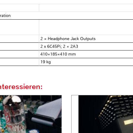
ration
2 × Headphone Jack Outputs
2 x 6C45Pi; 2 × 2A3
410×185×410 mm
19 kg
teressieren: