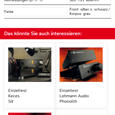
Abmessungen (B*H*T)
305*153*404mm
Front: silber o. schwarz /
Farbe
Korpus: grau
Das könnte Sie auch interessieren:
Einzeltest
Einzeltest
Keces
Lehmann Audio
S4
Phonolith