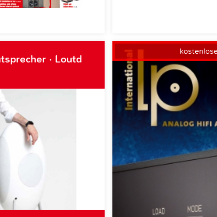
kostenlos
tsprecher · Loutd