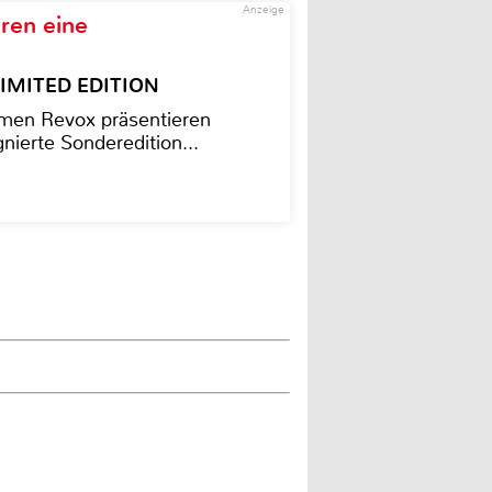
Anzeige
ren eine
– LIMITED EDITION
men Revox präsentieren
nierte Sonderedition...