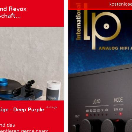
kostenlos
und Revox
schaft…
Anzeige
tige - Deep Purple
nd das
entieren gemeinsam