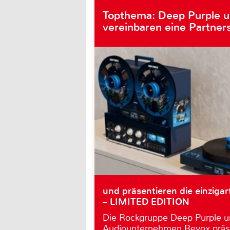
Topthema: Deep Purple 
vereinbaren eine Partner
und präsentieren die einzigar
– LIMITED EDITION
Die Rockgruppe Deep Purple u
Audiounternehmen Revox präs