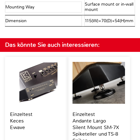
Surface mount or in-wall
Mounting Way
mount
Dimension
115(W)×70(D)×54(H)mm
Das könnte Sie auch interessieren:
Einzeltest
Einzeltest
Keces
Andante Largo
Ewave
Silent Mount SM-7X
Spiketeller und TS-8