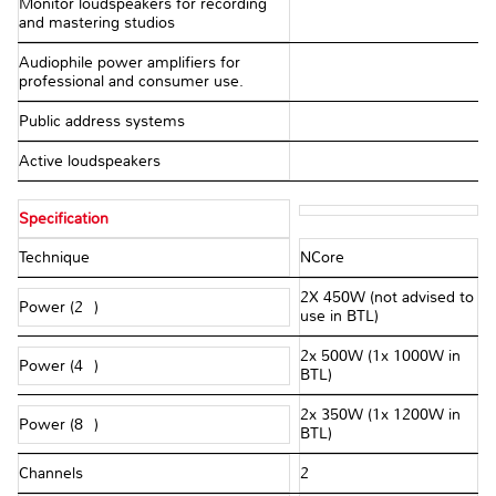
Monitor loudspeakers for recording
and mastering studios
Audiophile power amplifiers for
professional and consumer use.
Public address systems
Active loudspeakers
Specification
Technique
NCore
2X 450W (not advised to
Power (2Ω)
use in BTL)
2x 500W (1x 1000W in
Power (4Ω)
BTL)
2x 350W (1x 1200W in
Power (8Ω)
BTL)
Channels
2