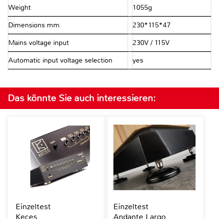
Weight
1055g
Dimensions mm
230*115*47
Mains voltage input
230V / 115V
Automatic input voltage selection
yes
Das könnte Sie auch interessieren:
Einzeltest
Einzeltest
Keces
Andante Largo