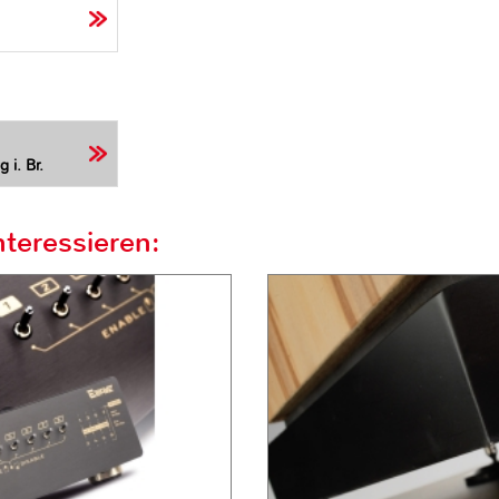
 i. Br.
teressieren: