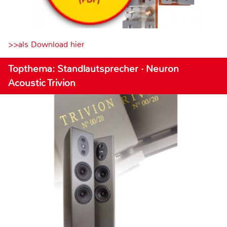
>>als Download hier
Topthema: Standlautsprecher · Neuron
Acoustic Trivion