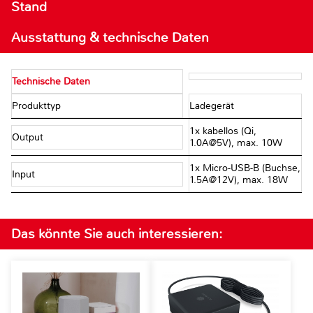
Stand
Ausstattung & technische Daten
Technische Daten
Produkttyp
Ladegerät
1x kabellos (Qi,
Output
1.0A@5V), max. 10W
1x Micro-USB-B (Buchse,
Input
1.5A@12V), max. 18W
Das könnte Sie auch interessieren: