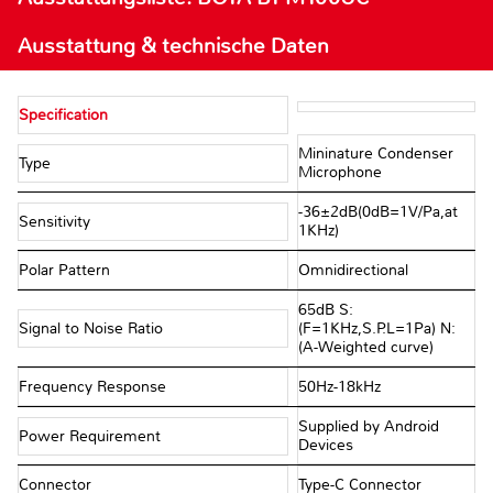
Ausstattung & technische Daten
Specification
Mininature Condenser
Type
Microphone
-36±2dB(0dB=1V/Pa,at
Sensitivity
1KHz)
Polar Pattern
Omnidirectional
65dB S:
Signal to Noise Ratio
(F=1KHz,S.P.L=1Pa) N:
(A-Weighted curve)
Frequency Response
50Hz-18kHz
Supplied by Android
Power Requirement
Devices
Connector
Type-C Connector