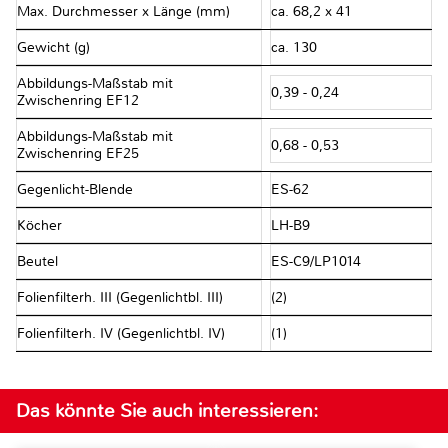
Max. Durchmesser x Länge (mm)
ca. 68,2 x 41
Gewicht (g)
ca. 130
Abbildungs-Maßstab mit
0,39 - 0,24
Zwischenring EF12
Abbildungs-Maßstab mit
0,68 - 0,53
Zwischenring EF25
Gegenlicht-Blende
ES-62
Köcher
LH-B9
Beutel
ES-C9/LP1014
Folienfilterh. III (Gegenlichtbl. III)
(2)
Folienfilterh. IV (Gegenlichtbl. IV)
(1)
Das könnte Sie auch interessieren: