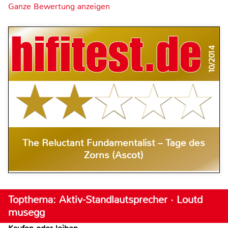
Ganze Bewertung anzeigen
10/2014
The Reluctant Fundamentalist – Tage des
Zorns (Ascot)
Topthema: Aktiv-Standlautsprecher · Loutd
musegg