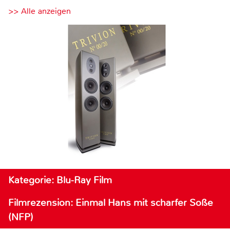
>> Alle anzeigen
Kategorie: Blu-Ray Film
Filmrezension: Einmal Hans mit scharfer Soße
(NFP)