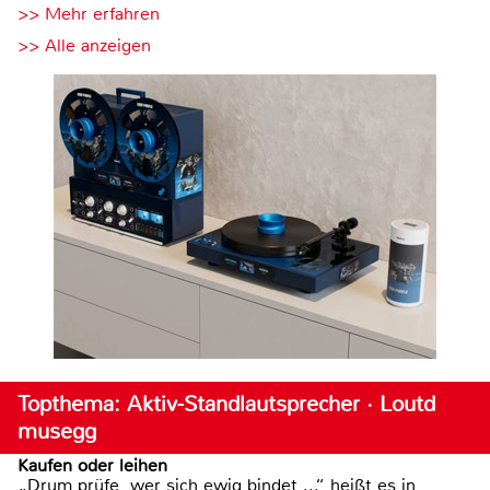
>> Mehr erfahren
>> Alle anzeigen
Topthema: Aktiv-Standlautsprecher · Loutd
musegg
Kaufen oder leihen
„Drum prüfe, wer sich ewig bindet ...“ heißt es in